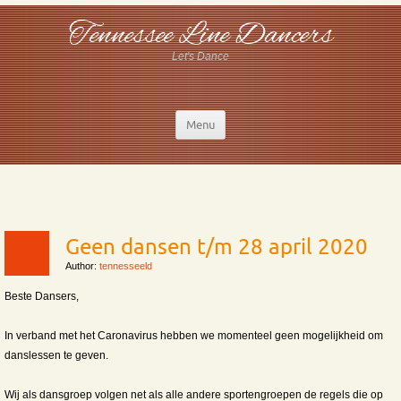
Tennessee Line Dancers
Let's Dance
Menu
apr
Geen dansen t/m 28 april 2020
16
Author:
tennesseeld
2020
Beste Dansers,
In verband met het Caronavirus hebben we momenteel geen mogelijkheid om
danslessen te geven.
Wij als dansgroep volgen net als alle andere sportengroepen de regels die op