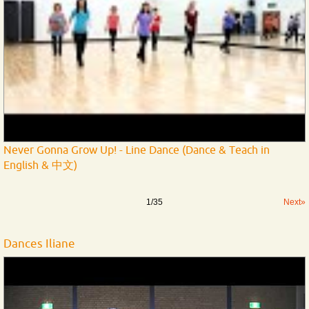
Never Gonna Grow Up! - Line Dance (Dance & Teach in
English & 中文)
1
/
35
Next»
Dances Iliane