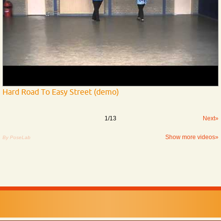
Hard Road To Easy Street (demo)
1
/
13
Next»
Show more videos»
By PoseLab