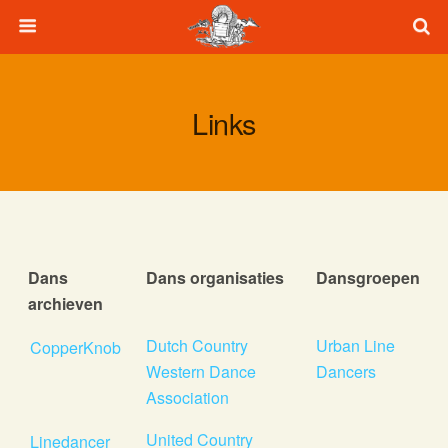
Links
Dans
Dans organisaties
Dansgroepen
archieven
Dans
Dans organisaties
Dansgroepen
Dutch Country
Urban Line
CopperKnob
archieven
Western Dance
Dancers
Association
United Country
Linedancer