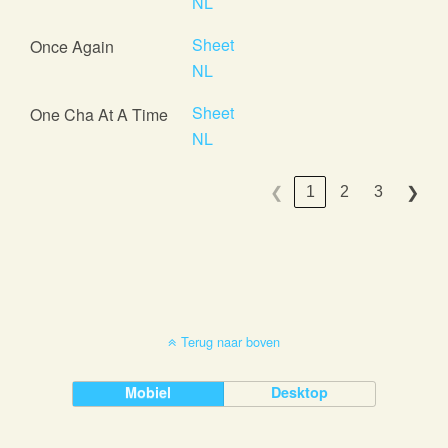
NL
Sheet
Once Again
NL
Sheet
One Cha At A Time
NL
1
2
3
❮
❯
Terug naar boven
Mobiel
Desktop