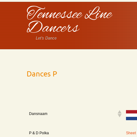
Tennessee Line
Dancers
Let's Dance
Dances P
Dansnaam
Dansnaam
P & D Polka
Sheet