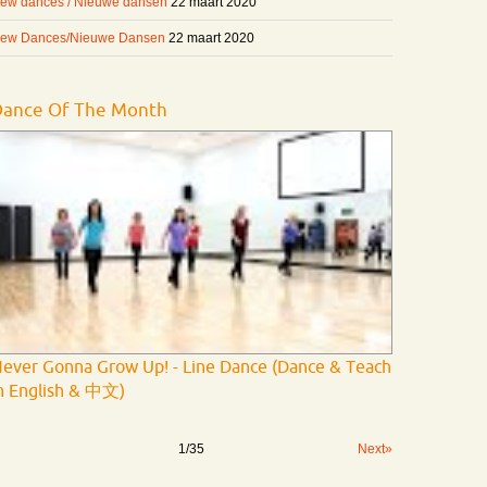
ew dances / Nieuwe dansen
22 maart 2020
ew Dances/Nieuwe Dansen
22 maart 2020
Dance Of The Month
ever Gonna Grow Up! - Line Dance (Dance & Teach
n English & 中文)
1
/
35
Next»