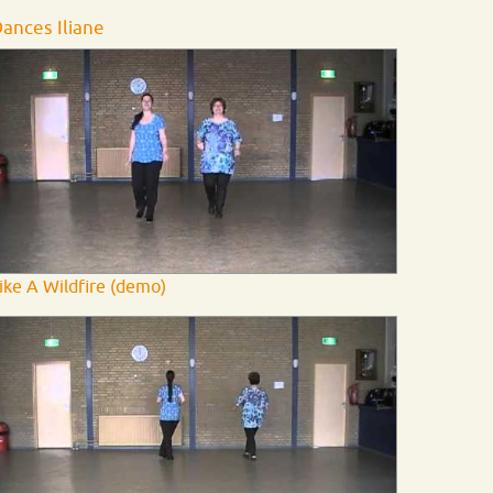
ances Iliane
ike A Wildfire (demo)