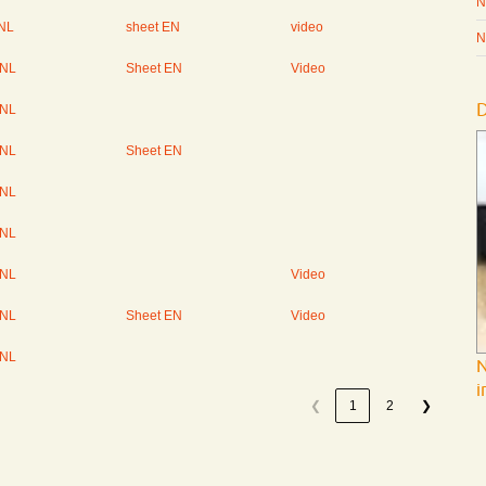
N
 NL
sheet EN
video
N
 NL
Sheet EN
Video
 NL
 NL
Sheet EN
 NL
 NL
 NL
Video
 NL
Sheet EN
Video
 NL
N
i
❮
1
2
❯