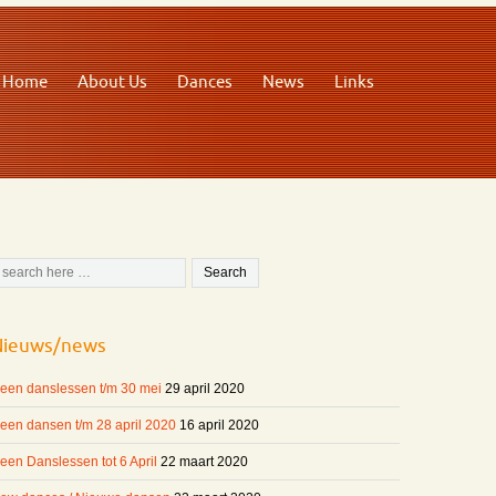
Home
About Us
Dances
News
Links
Nieuws/news
een danslessen t/m 30 mei
29 april 2020
een dansen t/m 28 april 2020
16 april 2020
een Danslessen tot 6 April
22 maart 2020