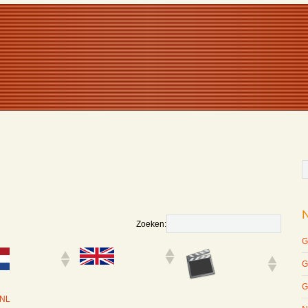
Zoeken:
G
G
G
 NL