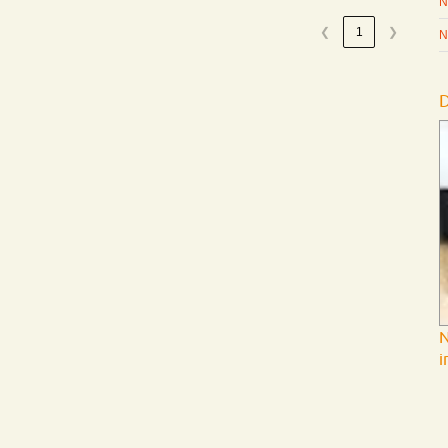
N
❮
1
❯
N
N
i