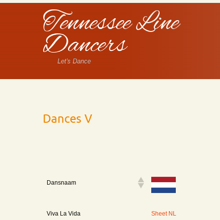
Tennessee Line
Dancers
Let's Dance
Dances V
Dansnaam
Dansnaam
Viva La Vida
Sheet NL