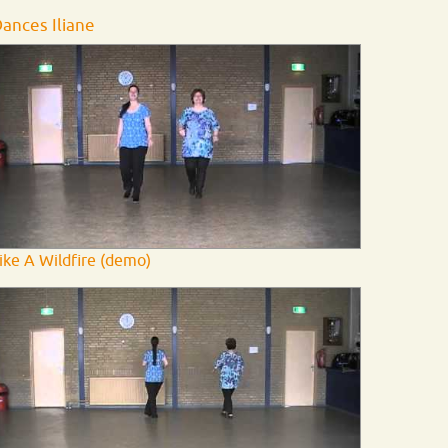
ances Iliane
ike A Wildfire (demo)