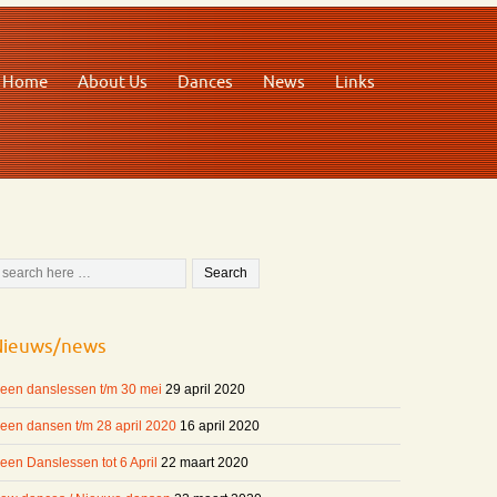
Home
About Us
Dances
News
Links
Nieuws/news
een danslessen t/m 30 mei
29 april 2020
een dansen t/m 28 april 2020
16 april 2020
een Danslessen tot 6 April
22 maart 2020