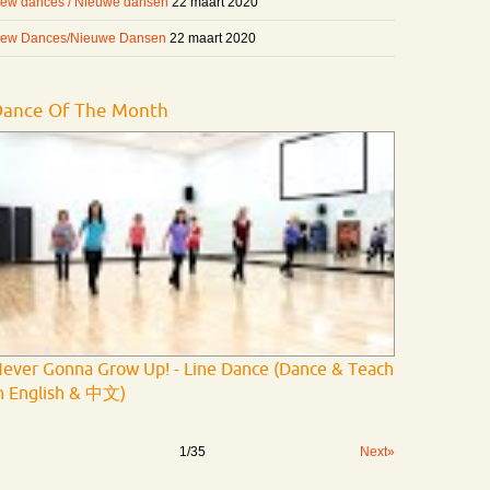
ew dances / Nieuwe dansen
22 maart 2020
ew Dances/Nieuwe Dansen
22 maart 2020
Dance Of The Month
ever Gonna Grow Up! - Line Dance (Dance & Teach
n English & 中文)
1
/
35
Next»