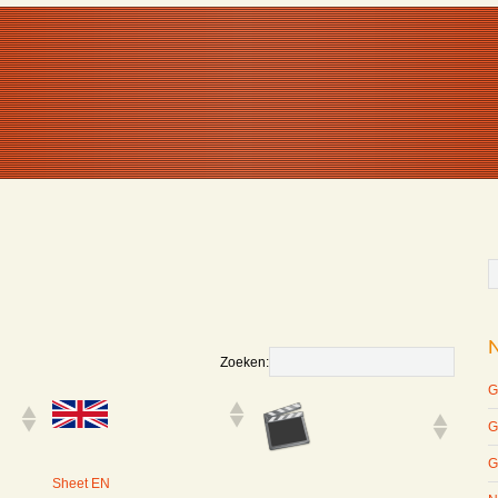
Zoeken:
G
G
G
Sheet EN