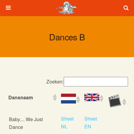
Dances B
Zoeken:
Dansnaam
Dansnaam
Sheet
Sheet
Baby.... We Just
NL
EN
Dance