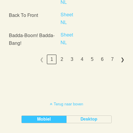
NL
Sheet
Back To Front
NL
Sheet
Badda-Boom! Badda-
NL
Bang!
1
2
3
4
5
6
7
❮
❯
Terug naar boven
Mobiel
Desktop