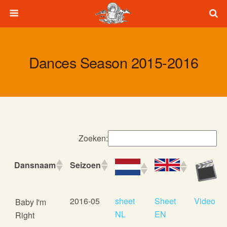
Dances Season 2015-2016
Zoeken:
Dansnaam
Seizoen
Dansnaam
Seizoen
2016-05
sheet
Sheet
Video
Baby I'm
NL
EN
Right